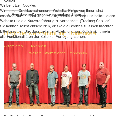
konform.
Wir benutzen Cookies
Wir nutzen Cookies auf unserer Website. Einige von ihnen sind
Weiterlesen: Regionenversammlung Allgäu
essenziell für den Betrieb der Seite, während andere uns helfen, diese
Website und die Nutzererfahrung zu verbessern (Tracking Cookies).
Sie können selbst entscheiden, ob Sie die Cookies zulassen möchten.
Regionenversammlung Bodensee
Bitte beachten Sie, dass bei einer Ablehnung womöglich nicht mehr
alle Funktionalitäten der Seite zur Verfügung stehen.
Akzeptieren
Ablehnen
Weitere Informationen
|
Impressum