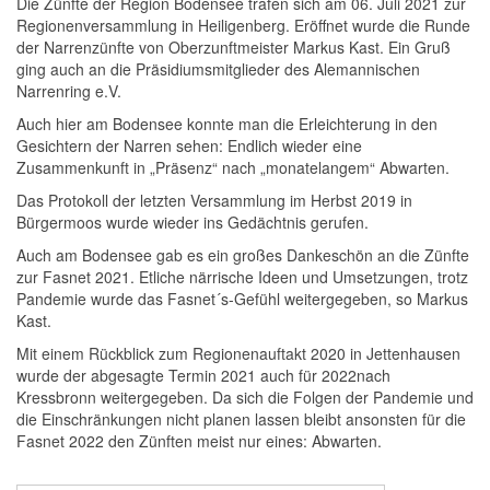
Die Zünfte der Region Bodensee trafen sich am 06. Juli 2021 zur
Regionenversammlung in Heiligenberg. Eröffnet wurde die Runde
der Narrenzünfte von Oberzunftmeister Markus Kast. Ein Gruß
ging auch an die Präsidiumsmitglieder des Alemannischen
Narrenring e.V.
Auch hier am Bodensee konnte man die Erleichterung in den
Gesichtern der Narren sehen: Endlich wieder eine
Zusammenkunft in „Präsenz“ nach „monatelangem“ Abwarten.
Das Protokoll der letzten Versammlung im Herbst 2019 in
Bürgermoos wurde wieder ins Gedächtnis gerufen.
Auch am Bodensee gab es ein großes Dankeschön an die Zünfte
zur Fasnet 2021. Etliche närrische Ideen und Umsetzungen, trotz
Pandemie wurde das Fasnet´s-Gefühl weitergegeben, so Markus
Kast.
Mit einem Rückblick zum Regionenauftakt 2020 in Jettenhausen
wurde der abgesagte Termin 2021 auch für 2022nach
Kressbronn weitergegeben. Da sich die Folgen der Pandemie und
die Einschränkungen nicht planen lassen bleibt ansonsten für die
Fasnet 2022 den Zünften meist nur eines: Abwarten.