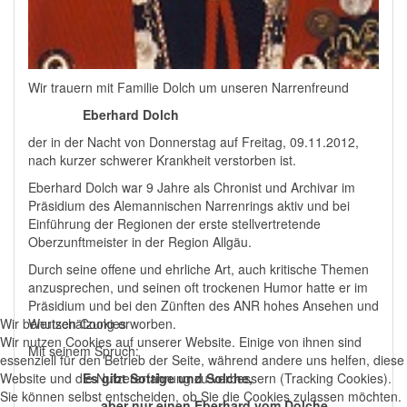
Wir trauern mit Familie Dolch um unseren Narrenfreund
Eberhard Dolch
der in der Nacht von Donnerstag auf Freitag, 09.11.2012,
nach kurzer schwerer Krankheit verstorben ist.
Eberhard Dolch war 9 Jahre als Chronist und Archivar im
Präsidium des Alemannischen Narrenrings aktiv und bei
Einführung der Regionen der erste stellvertretende
Oberzunftmeister in der Region Allgäu.
Durch seine offene und ehrliche Art, auch kritische Themen
anzusprechen, und seinen oft trockenen Humor hatte er im
Präsidium und bei den Zünften des ANR hohes Ansehen und
Wertschätzung erworben.
Wir benutzen Cookies
Wir nutzen Cookies auf unserer Website. Einige von ihnen sind
Mit seinem Spruch:
essenziell für den Betrieb der Seite, während andere uns helfen, diese
Es gibt Sottige und Solche,
Website und die Nutzererfahrung zu verbessern (Tracking Cookies).
Sie können selbst entscheiden, ob Sie die Cookies zulassen möchten.
aber nur einen Eberhard vom Dolche,