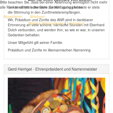
Bitte beachten Sie, dass bei einer Ablehnung womöglich nicht mehr
den er oft mit lachendem Gesicht vortrug lockerte er stets
alle Funktionalitäten der Seite zur Verfügung stehen.
die Stimmung in den Zunftmeisterempfängen.
Akzeptieren
Ablehnen
Wir, Präsidium und Zünfte des ANR sind in dankbarer
Weitere Informationen
|
Impressum
Erinnerung an viele schöne, närrische Stunden mit Eberhard
Dolch verbunden, und werden ihm, so wie er war, in unseren
Gedanken behalten.
Unser Mitgefühl gilt seiner Familie.
Präsidium und Zünfte im Alemannischen Narrenring
Gerd Herrigel - Ehrenpräsident und Narrenmeister