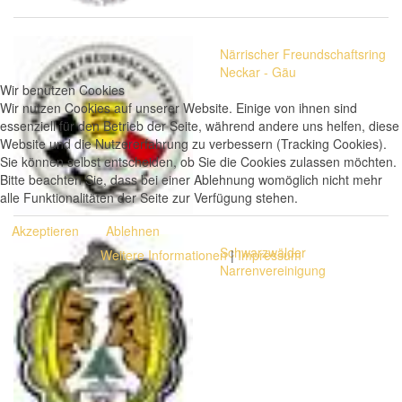
Närrischer Freundschaftsring
Neckar - Gäu
Wir benutzen Cookies
Wir nutzen Cookies auf unserer Website. Einige von ihnen sind
essenziell für den Betrieb der Seite, während andere uns helfen, diese
Website und die Nutzererfahrung zu verbessern (Tracking Cookies).
Sie können selbst entscheiden, ob Sie die Cookies zulassen möchten.
Bitte beachten Sie, dass bei einer Ablehnung womöglich nicht mehr
alle Funktionalitäten der Seite zur Verfügung stehen.
Akzeptieren
Ablehnen
Schwarzwälder
Weitere Informationen
|
Impressum
Narrenvereinigung