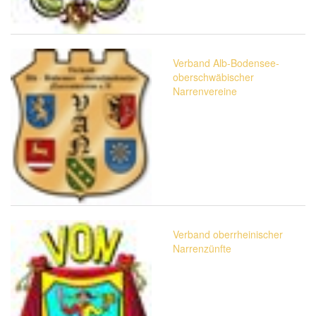
Verband Alb-Bodensee-
oberschwäbischer
Narrenvereine
Verband oberrheinischer
Narrenzünfte