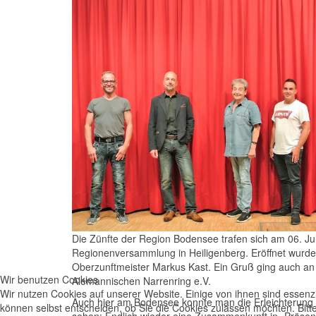
Die Zünfte der Region Bodensee trafen sich am 06. Jul
Regionenversammlung in Heiligenberg. Eröffnet wurde
Oberzunftmeister Markus Kast. Ein Gruß ging auch an 
Wir benutzen Cookies
Alemannischen Narrenring e.V.
Wir nutzen Cookies auf unserer Website. Einige von ihnen sind essenzi
Auch hier am Bodensee konnte man die Erleichterung 
können selbst entscheiden, ob Sie die Cookies zulassen möchten. Bitte
sehen: Endlich wieder eine Zusammenkunft in „Präse