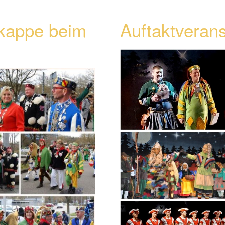
nkappe beim
Auftaktveran