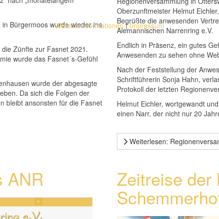
Regionenversammlung in Ottersw
Oberzunftmeister Helmut Eichler,
Begrüßte die anwesenden Vertret
9 in Bürgermoos wurde wieder ins
Weitere Informationen
|
Impressum
Alemannischen Narrenring e.V.
Endlich in Präsenz, ein gutes Gef
die Zünfte zur Fasnet 2021.
Anwesenden zu sehen ohne We
emie wurde das Fasnet´s-Gefühl
Nach der Feststellung der Anwe
Schriftführerin Sonja Hahn, verl
ttenhausen wurde der abgesagte
Protokoll der letzten Regionen
ben. Da sich die Folgen der
 bleibt ansonsten für die Fasnet
Helmut Eichler, wortgewandt und 
einen Narr, der nicht nur 20 Jah
Weiterlesen: Regionenvers
s ANR
Zeitreise der
Schemmerho