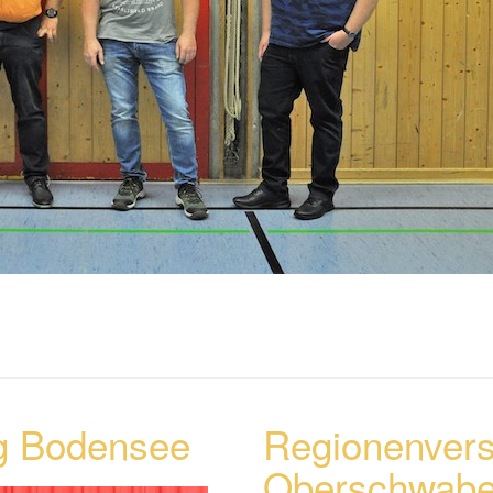
g Bodensee
Regionenver
Oberschwab