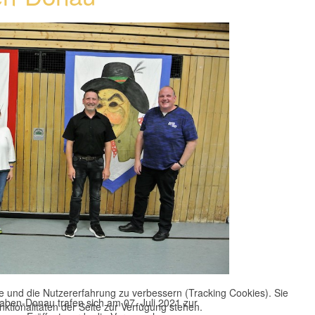
te und die Nutzererfahrung zu verbessern (Tracking Cookies). Sie
ben-Donau trafen sich am 07. Juli 2021 zur
ktionalitäten der Seite zur Verfügung stehen.