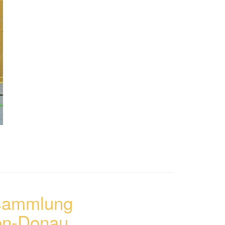
sammlung
en-Donau