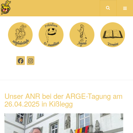
Unser ANR bei der ARGE-Tagung am
26.04.2025 in Kißlegg