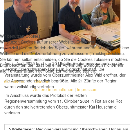
Wir benutzen Cookies
Wir nutzen Cookies auf unserer Website. Einige von ihnen sind
essenziell für den Betrieb der Seite, während andere uns helfen, diese
Website und die Nutzererfahrung zu verbessern (Tracking Cookies).
Sie können selbst entscheiden, ob Sie die Cookies zulassen möchten.
Am 4. April 2025 fand um 20 Uhr die Regionenversammlung der
Bitte beachten Sie, dass bei einer Ablehnung womöglich nicht mehr
Region Oberschwaben-Donau in Ringschnait statt. Die
alle Funktionalitäten der Seite zur Verfügung stehen.
Veranstaltung wurde vom Oberzunftmeister Alex Wild eröffnet, der
die Anwesenden herzlich begrüßte. Alle 21 Zünfte der Region
Akzeptieren
Ablehnen
waren vollständig vertreten.
Weitere Informationen
|
Impressum
Im Anschluss wurde das Protokoll der letzten
Regionenversammlung vom 11. Oktober 2024 in Rot an der Rot
durch den stellvertretenden Oberzunftmeister Kai Heuschmid
verlesen.
Weiterlesen: Regionenversammlung Oberschwaben-Donau am 