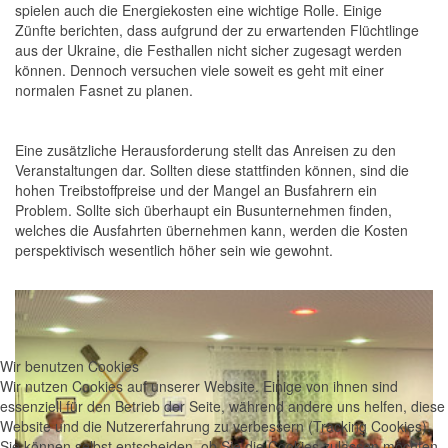
spielen auch die Energiekosten eine wichtige Rolle. Einige
Zünfte berichten, dass aufgrund der zu erwartenden Flüchtlinge
aus der Ukraine, die Festhallen nicht sicher zugesagt werden
können. Dennoch versuchen viele soweit es geht mit einer
normalen Fasnet zu planen.
Eine zusätzliche Herausforderung stellt das Anreisen zu den
Veranstaltungen dar. Sollten diese stattfinden können, sind die
hohen Treibstoffpreise und der Mangel an Busfahrern ein
Problem. Sollte sich überhaupt ein Busunternehmen finden,
welches die Ausfahrten übernehmen kann, werden die Kosten
perspektivisch wesentlich höher sein wie gewohnt.
Wir benutzen Cookies
Wir nutzen Cookies auf unserer Website. Einige von ihnen sind
essenziell für den Betrieb der Seite, während andere uns helfen, diese
Website und die Nutzererfahrung zu verbessern (Tracking Cookies).
Sie können selbst entscheiden, ob Sie die Cookies zulassen möchten.