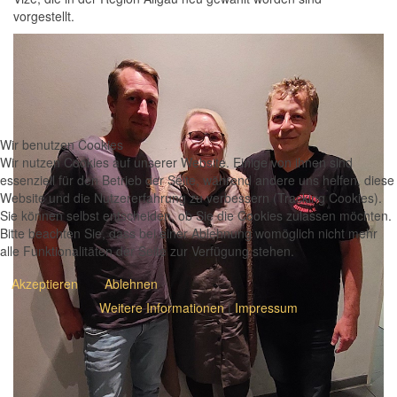
vorgestellt.
Wir benutzen Cookies
Wir nutzen Cookies auf unserer Website. Einige von ihnen sind
essenziell für den Betrieb der Seite, während andere uns helfen, diese
Website und die Nutzererfahrung zu verbessern (Tracking Cookies).
Sie können selbst entscheiden, ob Sie die Cookies zulassen möchten.
Bitte beachten Sie, dass bei einer Ablehnung womöglich nicht mehr
alle Funktionalitäten der Seite zur Verfügung stehen.
Akzeptieren
Ablehnen
Weitere Informationen
|
Impressum