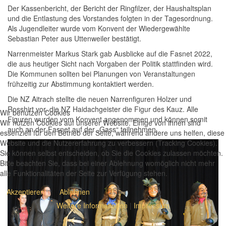
Der Kassenbericht, der Bericht der Ringfilzer, der Haushaltsplan
und die Entlastung des Vorstandes folgten in der Tagesordnung.
Als Jugendleiter wurde vom Konvent der Wiedergewählte
Sebastian Peter aus Uttenweiler bestätigt.
Narrenmeister Markus Stark gab Ausblicke auf die Fasnet 2022,
die aus heutiger Sicht nach Vorgaben der Politik stattfinden wird.
Die Kommunen sollten bei Planungen von Veranstaltungen
frühzeitig zur Abstimmung kontaktiert werden.
Die NZ Aitrach stellte die neuen Narrenfiguren Holzer und
Rosshirt vor, die NZ Haidachgeister die Figur des Kauz. Alle
Wir benutzen Cookies
Figuren wurden vom Konvent angenommen und können somit
Wir nutzen Cookies auf unserer Website. Einige von ihnen sind
auch an der Fasnet auf der „Gass“ teilnehmen.
essenziell für den Betrieb der Seite, während andere uns helfen, diese
Website und die Nutzererfahrung zu verbessern (Tracking Cookies).
Sie können selbst entscheiden, ob Sie die Cookies zulassen möchten.
Bitte beachten Sie, dass bei einer Ablehnung womöglich nicht mehr
alle Funktionalitäten der Seite zur Verfügung stehen.
Akzeptieren
Ablehnen
Weitere Informationen
|
Impressum