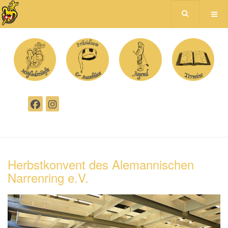
Herbstkonvent des Alemannischen
Narrenring e.V.