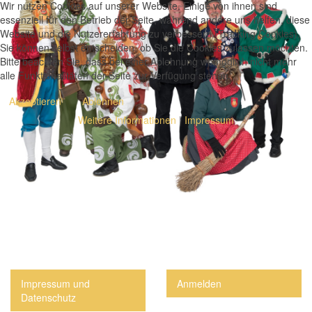
Wir nutzen Cookies auf unserer Website. Einige von ihnen sind
essenziell für den Betrieb der Seite, während andere uns helfen, diese
Website und die Nutzererfahrung zu verbessern (Tracking Cookies).
Sie können selbst entscheiden, ob Sie die Cookies zulassen möchten.
Bitte beachten Sie, dass bei einer Ablehnung womöglich nicht mehr
alle Funktionalitäten der Seite zur Verfügung stehen.
Akzeptieren
Ablehnen
Weitere Informationen
|
Impressum
Impressum und
Anmelden
Datenschutz