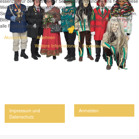
essenziell für den Betrieb der Seite, während andere uns helfen, diese
Website und die Nutzererfahrung zu verbessern (Tracking Cookies).
Sie können selbst entscheiden, ob Sie die Cookies zulassen möchten.
Bitte beachten Sie, dass bei einer Ablehnung womöglich nicht mehr
alle Funktionalitäten der Seite zur Verfügung stehen.
Akzeptieren
Ablehnen
Weitere Informationen
|
Impressum
Impressum und
Anmelden
Datenschutz