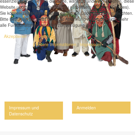
essenziell für den Betrieb der Seite, während andere uns helfen, diese
Website und die Nutzererfahrung zu verbessern (Tracking Cookies).
Sie können selbst entscheiden, ob Sie die Cookies zulassen möchten.
Bitte beachten Sie, dass bei einer Ablehnung womöglich nicht mehr
alle Funktionalitäten der Seite zur Verfügung stehen.
Akzeptieren
Ablehnen
Weitere Informationen
|
Impressum
Impressum und
Anmelden
Datenschutz