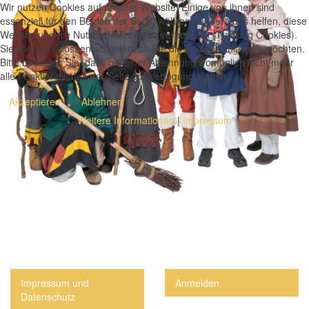
Wir nutzen Cookies auf unserer Website. Einige von ihnen sind
essenziell für den Betrieb der Seite, während andere uns helfen, diese
Website und die Nutzererfahrung zu verbessern (Tracking Cookies).
Sie können selbst entscheiden, ob Sie die Cookies zulassen möchten.
Bitte beachten Sie, dass bei einer Ablehnung womöglich nicht mehr
alle Funktionalitäten der Seite zur Verfügung stehen.
Akzeptieren
Ablehnen
Weitere Informationen
|
Impressum
Impressum und
Anmelden
Datenschutz