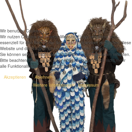
Wir benutzen Cookies
Wir nutzen Cookies auf unserer Website. Einige von ihnen sind
essenziell für den Betrieb der Seite, während andere uns helfen, diese
Website und die Nutzererfahrung zu verbessern (Tracking Cookies).
Sie können selbst entscheiden, ob Sie die Cookies zulassen möchten.
Bitte beachten Sie, dass bei einer Ablehnung womöglich nicht mehr
alle Funktionalitäten der Seite zur Verfügung stehen.
Akzeptieren
Ablehnen
Weitere Informationen
|
Impressum