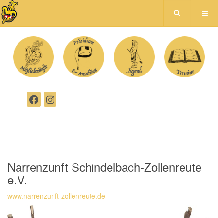
Narrenzunft Schindelbach-Zollenreute
e.V.
www.narrenzunft-zollenreute.de