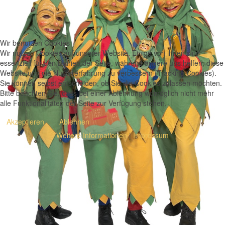
Wir benutzen Cookies
Wir nutzen Cookies auf unserer Website. Einige von ihnen sind
essenziell für den Betrieb der Seite, während andere uns helfen, diese
Website und die Nutzererfahrung zu verbessern (Tracking Cookies).
Sie können selbst entscheiden, ob Sie die Cookies zulassen möchten.
Bitte beachten Sie, dass bei einer Ablehnung womöglich nicht mehr
alle Funktionalitäten der Seite zur Verfügung stehen.
Akzeptieren
Ablehnen
Weitere Informationen
|
Impressum