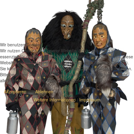
Wir benutzen Cookies
Wir nutzen Cookies auf unserer Website. Einige von ihnen sind
essenziell für den Betrieb der Seite, während andere uns helfen, diese
Website und die Nutzererfahrung zu verbessern (Tracking Cookies).
Sie können selbst entscheiden, ob Sie die Cookies zulassen möchten.
Bitte beachten Sie, dass bei einer Ablehnung womöglich nicht mehr
alle Funktionalitäten der Seite zur Verfügung stehen.
Akzeptieren
Ablehnen
Weitere Informationen
|
Impressum