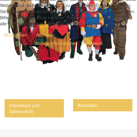
Website und die Nutzererfahrung zu verbessern (Tracking Cookies).
Sie können selbst entscheiden, ob Sie die Cookies zulassen möchten.
Bitte beachten Sie, dass bei einer Ablehnung womöglich nicht mehr
alle Funktionalitäten der Seite zur Verfügung stehen.
Akzeptieren
Ablehnen
Weitere Informationen
|
Impressum
Impressum und
Anmelden
Datenschutz