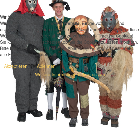
Wir benutzen Cookies
Wir nutzen Cookies auf unserer Website. Einige von ihnen sind
essenziell für den Betrieb der Seite, während andere uns helfen, diese
Website und die Nutzererfahrung zu verbessern (Tracking Cookies).
Sie können selbst entscheiden, ob Sie die Cookies zulassen möchten.
Bitte beachten Sie, dass bei einer Ablehnung womöglich nicht mehr
alle Funktionalitäten der Seite zur Verfügung stehen.
Akzeptieren
Ablehnen
Weitere Informationen
|
Impressum