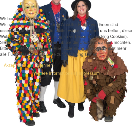
Wir benutzen Cookies
Wir nutzen Cookies auf unserer Website. Einige von ihnen sind
essenziell für den Betrieb der Seite, während andere uns helfen, diese
Website und die Nutzererfahrung zu verbessern (Tracking Cookies).
Sie können selbst entscheiden, ob Sie die Cookies zulassen möchten.
Bitte beachten Sie, dass bei einer Ablehnung womöglich nicht mehr
alle Funktionalitäten der Seite zur Verfügung stehen.
Akzeptieren
Ablehnen
Weitere Informationen
|
Impressum