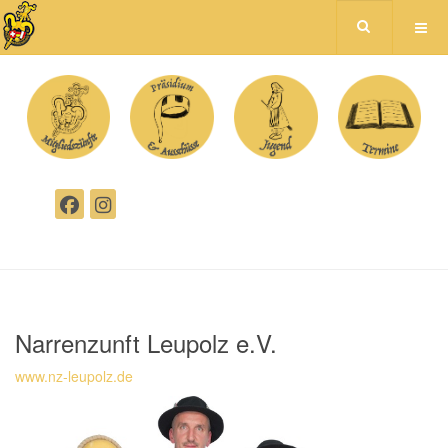
Narrenzunft Leupolz e.V.
www.nz-leupolz.de