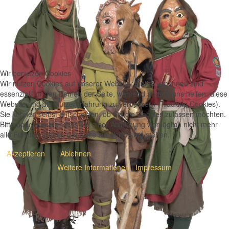
Wir benutzen Cookies
Wir nutzen Cookies auf unserer Website. Einige von ihnen sind
essenziell für den Betrieb der Seite, während andere uns helfen, diese
Website und die Nutzererfahrung zu verbessern (Tracking Cookies).
Sie können selbst entscheiden, ob Sie die Cookies zulassen möchten.
Bitte beachten Sie, dass bei einer Ablehnung womöglich nicht mehr
alle Funktionalitäten der Seite zur Verfügung stehen.
Akzeptieren
Ablehnen
Weitere Informationen
|
Impressum