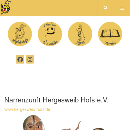
Narrenzunft Hergesweib Hofs e.V.
www.hergesweib-hofs.de