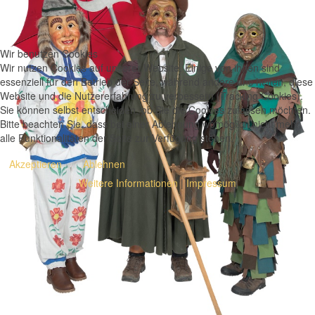
Wir benutzen Cookies
Wir nutzen Cookies auf unserer Website. Einige von ihnen sind
essenziell für den Betrieb der Seite, während andere uns helfen, diese
Website und die Nutzererfahrung zu verbessern (Tracking Cookies).
Sie können selbst entscheiden, ob Sie die Cookies zulassen möchten.
Bitte beachten Sie, dass bei einer Ablehnung womöglich nicht mehr
alle Funktionalitäten der Seite zur Verfügung stehen.
Akzeptieren
Ablehnen
Weitere Informationen
|
Impressum