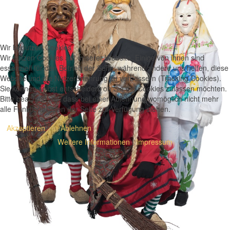
Wir benutzen Cookies
Wir nutzen Cookies auf unserer Website. Einige von ihnen sind
essenziell für den Betrieb der Seite, während andere uns helfen, diese
Website und die Nutzererfahrung zu verbessern (Tracking Cookies).
Sie können selbst entscheiden, ob Sie die Cookies zulassen möchten.
Bitte beachten Sie, dass bei einer Ablehnung womöglich nicht mehr
alle Funktionalitäten der Seite zur Verfügung stehen.
Akzeptieren
Ablehnen
Weitere Informationen
|
Impressum