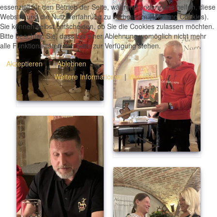
essenziell für den Betrieb der Seite, während andere uns helfen, diese
Website und die Nutzererfahrung zu verbessern (Tracking Cookies).
Sie können selbst entscheiden, ob Sie die Cookies zulassen möchten.
Bitte beachten Sie, dass bei einer Ablehnung womöglich nicht mehr
alle Funktionalitäten der Seite zur Verfügung stehen.
Akzeptieren
Ablehnen
Weitere Informationen
|
Impressum