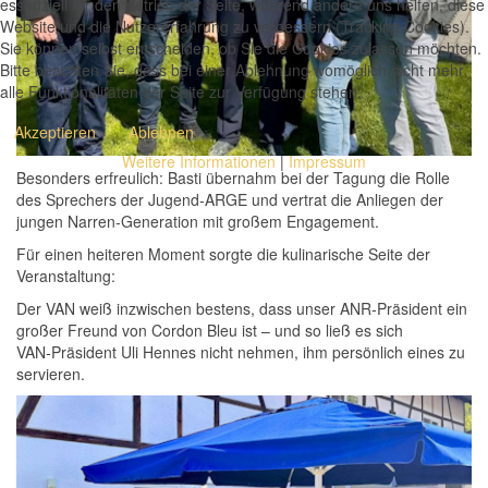
essenziell für den Betrieb der Seite, während andere uns helfen, diese
Website und die Nutzererfahrung zu verbessern (Tracking Cookies).
Sie können selbst entscheiden, ob Sie die Cookies zulassen möchten.
Bitte beachten Sie, dass bei einer Ablehnung womöglich nicht mehr
alle Funktionalitäten der Seite zur Verfügung stehen.
Akzeptieren
Ablehnen
Weitere Informationen
|
Impressum
Besonders erfreulich: Basti übernahm bei der Tagung die Rolle
des Sprechers der Jugend‑ARGE und vertrat die Anliegen der
jungen Narren-Generation mit großem Engagement.
Für einen heiteren Moment sorgte die kulinarische Seite der
Veranstaltung:
Der VAN weiß inzwischen bestens, dass unser ANR‑Präsident ein
großer Freund von Cordon Bleu ist – und so ließ es sich
VAN‑Präsident Uli Hennes nicht nehmen, ihm persönlich eines zu
servieren.