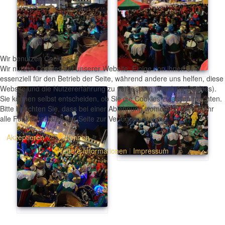
Wir benutzen Cookies
Wir nutzen Cookies auf unserer Website. Einige von ihnen sind
essenziell für den Betrieb der Seite, während andere uns helfen, diese
Website und die Nutzererfahrung zu verbessern (Tracking Cookies).
Sie können selbst entscheiden, ob Sie die Cookies zulassen möchten.
Bitte beachten Sie, dass bei einer Ablehnung womöglich nicht mehr
alle Funktionalitäten der Seite zur Verfügung stehen.
Akzeptieren
Ablehnen
Weitere Informationen
|
Impressum