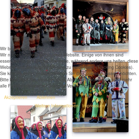
Wir benutzen Cookies
Wir nutzen Cookies auf unserer Website. Einige von ihnen sind
essenziell für den Betrieb der Seite, während andere uns helfen, diese
Website und die Nutzererfahrung zu verbessern (Tracking Cookies).
Sie können selbst entscheiden, ob Sie die Cookies zulassen möchten.
Bitte beachten Sie, dass bei einer Ablehnung womöglich nicht mehr
alle Funktionalitäten der Seite zur Verfügung stehen.
Akzeptieren
Ablehnen
Weitere Informationen
|
Impressum