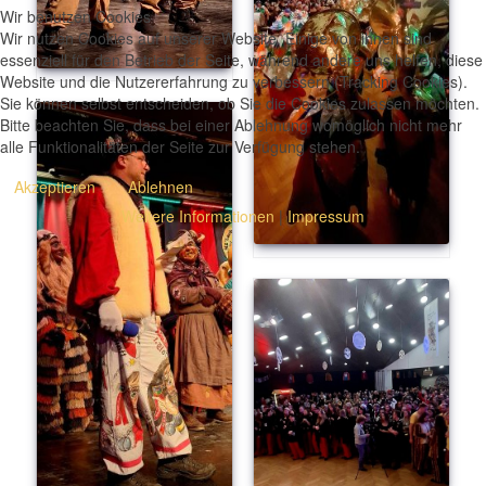
Wir benutzen Cookies
Wir nutzen Cookies auf unserer Website. Einige von ihnen sind
essenziell für den Betrieb der Seite, während andere uns helfen, diese
Website und die Nutzererfahrung zu verbessern (Tracking Cookies).
Sie können selbst entscheiden, ob Sie die Cookies zulassen möchten.
Bitte beachten Sie, dass bei einer Ablehnung womöglich nicht mehr
alle Funktionalitäten der Seite zur Verfügung stehen.
Akzeptieren
Ablehnen
Weitere Informationen
|
Impressum