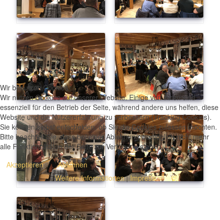
Wir benutzen Cookies
Wir nutzen Cookies auf unserer Website. Einige von ihnen sind
essenziell für den Betrieb der Seite, während andere uns helfen, diese
Website und die Nutzererfahrung zu verbessern (Tracking Cookies).
Sie können selbst entscheiden, ob Sie die Cookies zulassen möchten.
Bitte beachten Sie, dass bei einer Ablehnung womöglich nicht mehr
alle Funktionalitäten der Seite zur Verfügung stehen.
Akzeptieren
Ablehnen
Weitere Informationen
|
Impressum