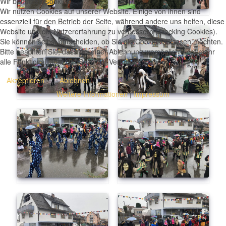
Wir benutzen Cookies
Wir nutzen Cookies auf unserer Website. Einige von ihnen sind
essenziell für den Betrieb der Seite, während andere uns helfen, diese
Website und die Nutzererfahrung zu verbessern (Tracking Cookies).
Sie können selbst entscheiden, ob Sie die Cookies zulassen möchten.
Bitte beachten Sie, dass bei einer Ablehnung womöglich nicht mehr
alle Funktionalitäten der Seite zur Verfügung stehen.
Akzeptieren
Ablehnen
Weitere Informationen
|
Impressum