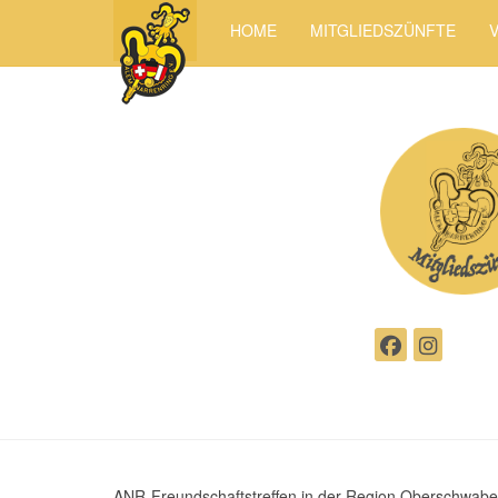
HOME
MITGLIEDSZÜNFTE
ANR-Freundschaftstreffen in der Region Oberschwab