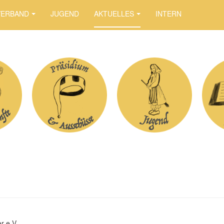
VERBAND
JUGEND
AKTUELLES
INTERN
r e.V.