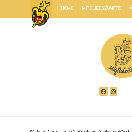
HOME
MITGLIEDSZÜNFTE
50 Jahre Narrenzunft Oberkochener Schlagga-Wäsche