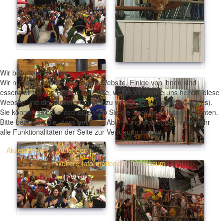
Wir benutzen Cookies
Wir nutzen Cookies auf unserer Website. Einige von ihnen sind
essenziell für den Betrieb der Seite, während andere uns helfen, diese
Website und die Nutzererfahrung zu verbessern (Tracking Cookies).
Sie können selbst entscheiden, ob Sie die Cookies zulassen möchten.
Bitte beachten Sie, dass bei einer Ablehnung womöglich nicht mehr
alle Funktionalitäten der Seite zur Verfügung stehen.
Akzeptieren
Ablehnen
Weitere Informationen
|
Impressum