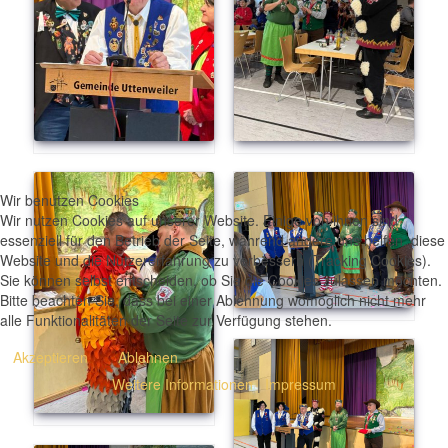
Wir benutzen Cookies
Wir nutzen Cookies auf unserer Website. Einige von ihnen sind
essenziell für den Betrieb der Seite, während andere uns helfen, diese
Website und die Nutzererfahrung zu verbessern (Tracking Cookies).
Sie können selbst entscheiden, ob Sie die Cookies zulassen möchten.
Bitte beachten Sie, dass bei einer Ablehnung womöglich nicht mehr
alle Funktionalitäten der Seite zur Verfügung stehen.
Akzeptieren
Ablehnen
Weitere Informationen
|
Impressum