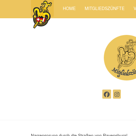
HOME
MITGLIEDSZÜNFTE
Narrensprung durch die Straßen von Ravensburg!