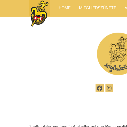
HOME
MITGLIEDSZÜNFTE
Zunftmeisterempfang in Amtzeller bei den Ramseweib