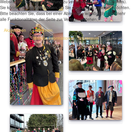
Website und die Nutzererfahrung zu verbessern (Tracking Cookies).
Sie können selbst entscheiden, ob Sie die Cookies zulassen möchten.
Bitte beachten Sie, dass bei einer Ablehnung womöglich nicht mehr
alle Funktionalitäten der Seite zur Verfügung stehen.
Akzeptieren
Ablehnen
Weitere Informationen
|
Impressum