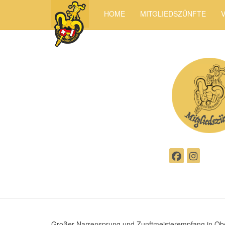
HOME
MITGLIEDSZÜNFTE
Großer Narrensprung und Zunftmeisterempfang in Ob