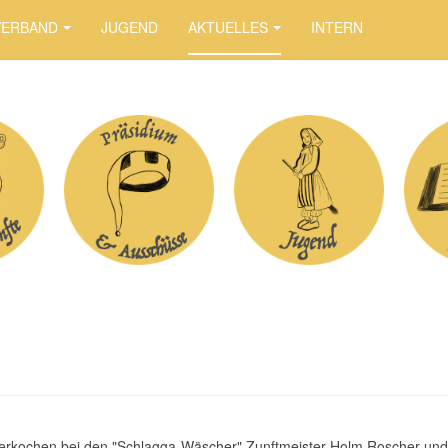
VERBAND
JUGEND
AKTUELLES
INTERN
erkochen bei den "Schlagga-Wäscher" Zunftmeister Holm Roscher und