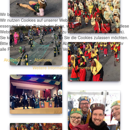
Wir benutzen Cookies
Wir nutzen Cookies auf unserer Website. Einige von ihnen sind
essenziell für den Betrieb der Seite, während andere uns helfen, diese
Website und die Nutzererfahrung zu verbessern (Tracking Cookies).
Sie können selbst entscheiden, ob Sie die Cookies zulassen möchten.
Bitte beachten Sie, dass bei einer Ablehnung womöglich nicht mehr
alle Funktionalitäten der Seite zur Verfügung stehen.
Akzeptieren
Ablehnen
Weitere Informationen
|
Impressum