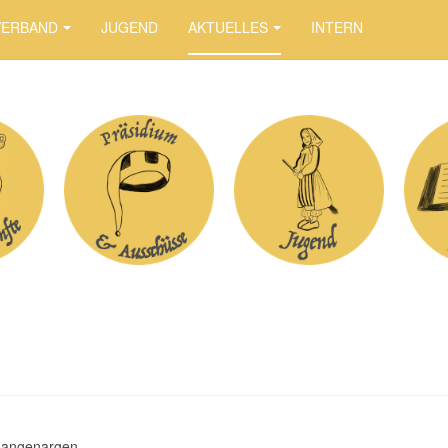
VERBAND
JUGEND
AKTUELLES
INTERN
 Langenargen