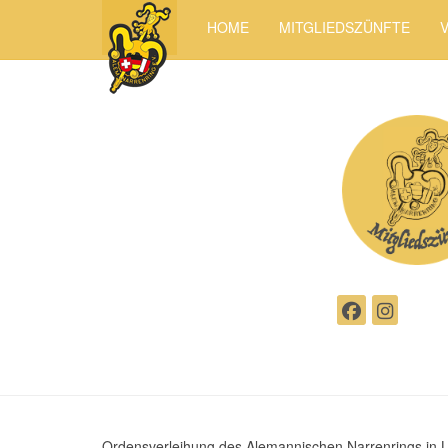
HOME
MITGLIEDSZÜNFTE
Ordensverleihung des Alemannischen Narrenrings in