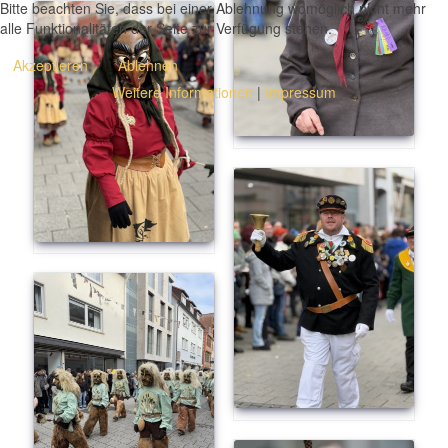
Bitte beachten Sie, dass bei einer Ablehnung womöglich nicht mehr
alle Funktionalitäten der Seite zur Verfügung stehen.
Akzeptieren
Ablehnen
Weitere Informationen
|
Impressum