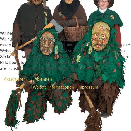
Wir benutzen Cookies
Wir nutzen Cookies auf unserer Website. Einige von ihnen sind
essenziell für den Betrieb der Seite, während andere uns helfen, diese
Website und die Nutzererfahrung zu verbessern (Tracking Cookies).
Sie können selbst entscheiden, ob Sie die Cookies zulassen möchten.
Bitte beachten Sie, dass bei einer Ablehnung womöglich nicht mehr
alle Funktionalitäten der Seite zur Verfügung stehen.
Akzeptieren
Ablehnen
Weitere Informationen
|
Impressum